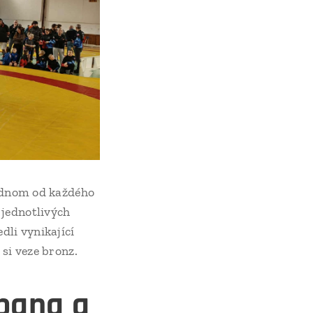
jednom od každého
 jednotlivých
dli vynikající
 si veze bronz.
bana a