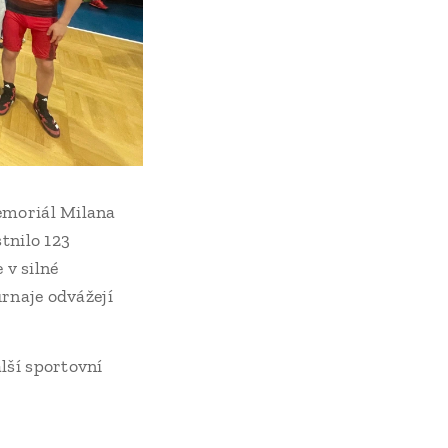
emoriál Milana
tnilo 123
 v silné
urnaje odvážejí
lší sportovní