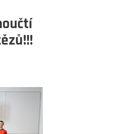
moučtí
ězů!!!