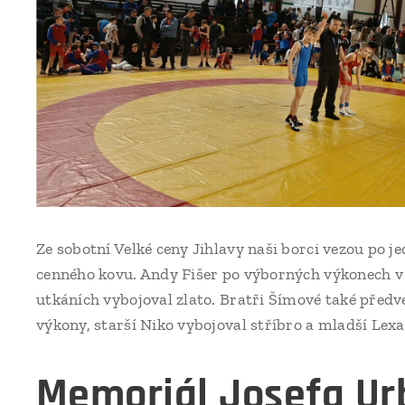
Ze sobotní Velké ceny Jihlavy naši borci vezou po 
cenného kovu. Andy Fišer po výborných výkonech v
utkáních vybojoval zlato. Bratři Šímové také předve
výkony, starší Niko vybojoval stříbro a mladší Lexa
Memoriál Josefa Ur