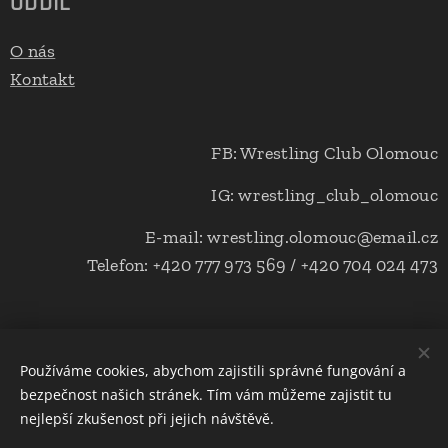
ODDÍL
O nás
Kontakt
FB: Wrestling Club Olomouc
IG: wrestling_club_olomouc
E-mail: wrestling.olomouc@email.cz
Telefon: +420 777 973 569 / +420 704 024 473
Svaz zápasu České republiky
Používáme cookies, abychom zajistili správné fungování a
bezpečnost našich stránek. Tím vám můžeme zajistit tu
T.J. Sokol Olomouc
nejlepší zkušenost při jejich návštěvě.